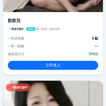
歆歆兒
ID: i349_301225
一對多忙線中
i349
一對多點數
5 點
一對一點數
--
滿意度評分
100分
立即進入
一對多忙線中