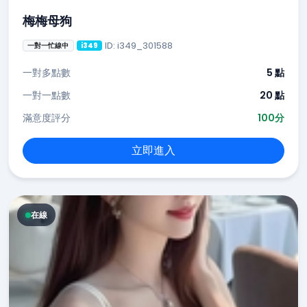
梅梅母狗
ID: i349_301588
一對一忙線中
i349
一對多點數
5 點
一對一點數
20 點
滿意度評分
100分
立即進入
在線