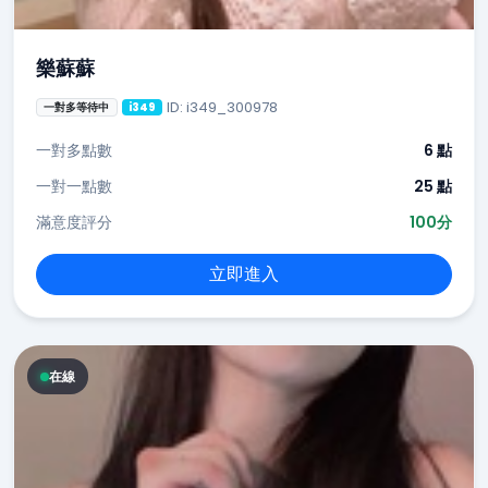
樂蘇蘇
ID: i349_300978
一對多等待中
i349
一對多點數
6 點
一對一點數
25 點
滿意度評分
100分
立即進入
在線