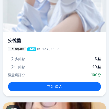
安悅醬
ID: i349_301116
一對多等待中
i349
一對多點數
5 點
一對一點數
20 點
滿意度評分
100分
立即進入