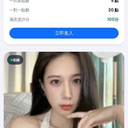
一對多點數
5 點
一對一點數
20 點
滿意度評分
100分
立即進入
在線