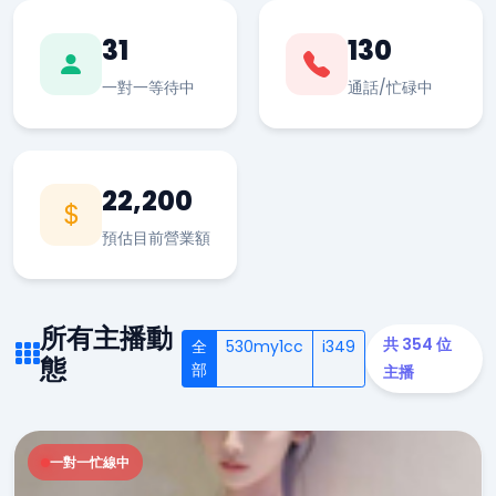
31
130
一對一等待中
通話/忙碌中
22,200
預估目前營業額
所有主播動
共 354 位
全
530my1cc
i349
態
部
主播
一對一忙線中