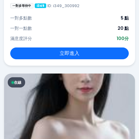
ID: i349_300992
一對多等待中
i349
一對多點數
5 點
一對一點數
20 點
滿意度評分
100分
立即進入
在線