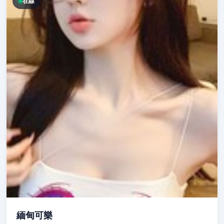
在線
緬甸可樂