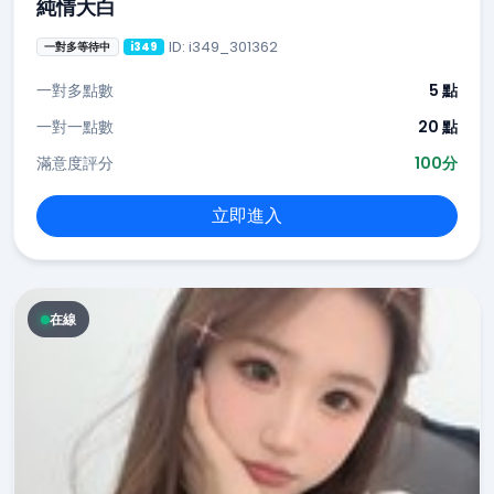
純情大白
ID: i349_301362
一對多等待中
i349
一對多點數
5 點
一對一點數
20 點
滿意度評分
100分
立即進入
在線