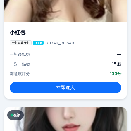
小紅包
ID: i349_301549
一對多等待中
i349
一對多點數
--
一對一點數
15 點
滿意度評分
100分
立即進入
在線