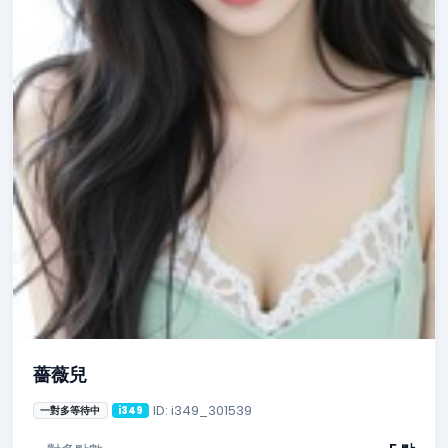
薔薇兒
ID: i349_301539
一對多等待中
i349