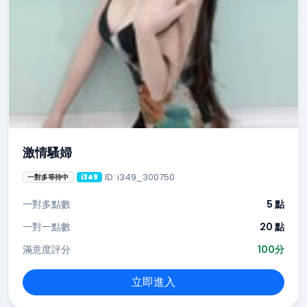
激情騷婦
ID: i349_300750
一對多等待中
i349
一對多點數
5 點
一對一點數
20 點
滿意度評分
100分
立即進入