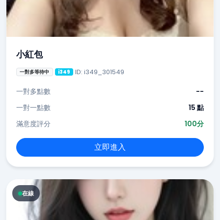
小紅包
ID: i349_301549
一對多等待中
i349
一對多點數
--
一對一點數
15 點
滿意度評分
100分
立即進入
在線