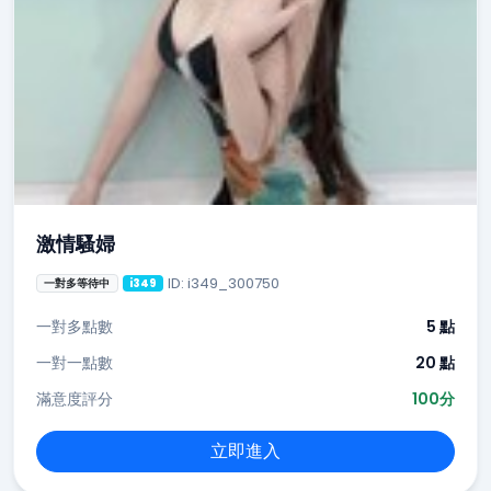
激情騷婦
ID: i349_300750
一對多等待中
i349
一對多點數
5 點
一對一點數
20 點
滿意度評分
100分
立即進入