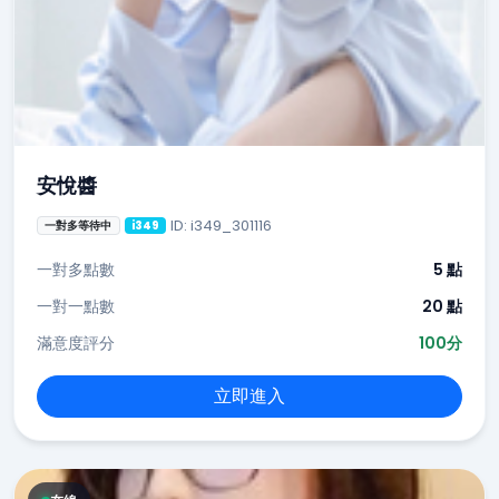
安悅醬
ID: i349_301116
一對多等待中
i349
一對多點數
5 點
一對一點數
20 點
滿意度評分
100分
立即進入