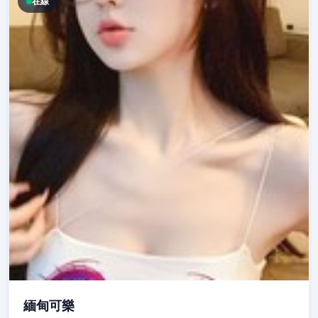
在線
緬甸可樂