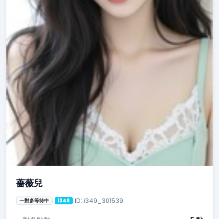
薔薇兒
ID: i349_301539
一對多等待中
i349