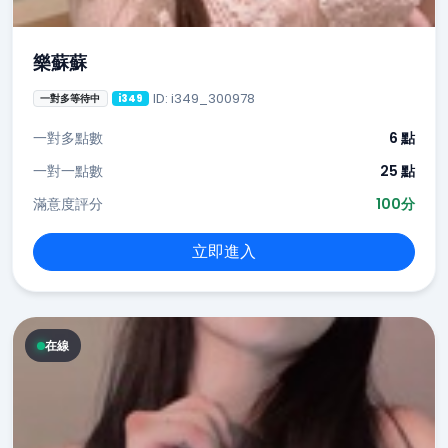
樂蘇蘇
ID: i349_300978
一對多等待中
i349
一對多點數
6 點
一對一點數
25 點
滿意度評分
100分
立即進入
在線