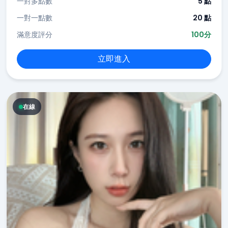
一對多點數
5 點
一對一點數
20 點
滿意度評分
100分
立即進入
在線