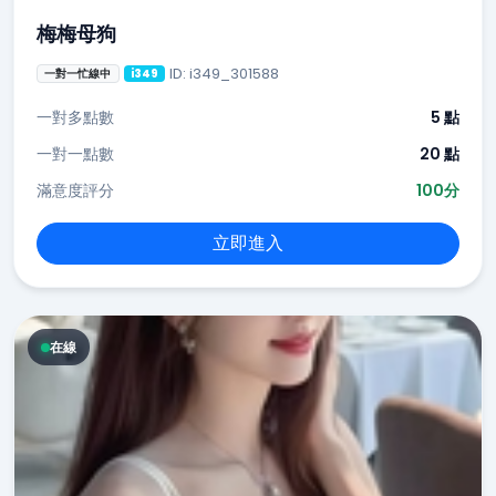
梅梅母狗
ID: i349_301588
一對一忙線中
i349
一對多點數
5 點
一對一點數
20 點
滿意度評分
100分
立即進入
在線