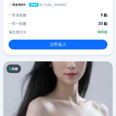
ID: i349_300992
一對多等待中
i349
一對多點數
5 點
一對一點數
20 點
滿意度評分
100分
立即進入
在線