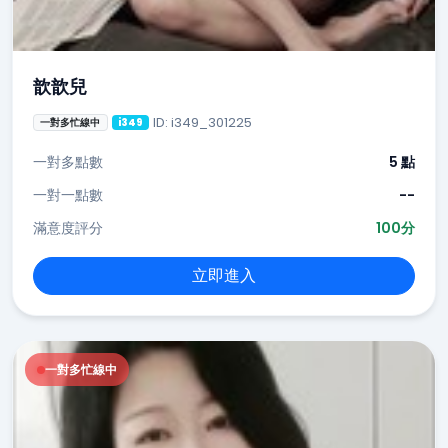
歆歆兒
ID: i349_301225
一對多忙線中
i349
一對多點數
5 點
一對一點數
--
滿意度評分
100分
立即進入
一對多忙線中