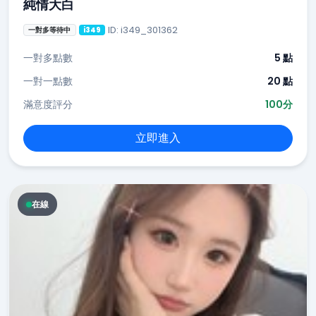
純情大白
ID: i349_301362
一對多等待中
i349
一對多點數
5 點
一對一點數
20 點
滿意度評分
100分
立即進入
在線