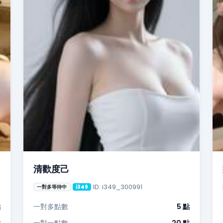
清歡度己
ID: i349_300991
一對多等待中
i349
點
一對多點數
5 點