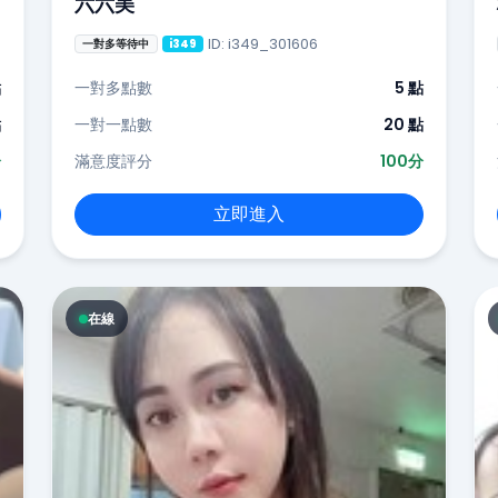
六六美
ID: i349_301606
一對多等待中
i349
點
一對多點數
5 點
點
一對一點數
20 點
分
滿意度評分
100分
立即進入
在線