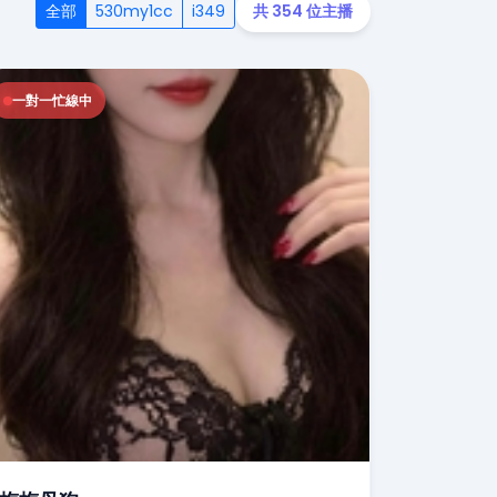
全部
530my1cc
i349
共 354 位主播
一對一忙線中