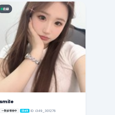
在線
smile
ID: i349_301276
一對多等待中
i349