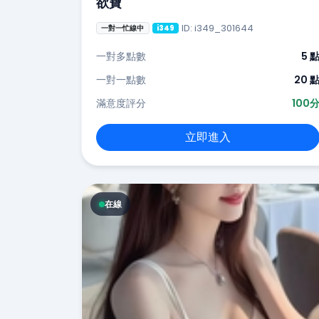
欲寶
ID: i349_301644
一對一忙線中
i349
一對多點數
5 
一對一點數
20 
滿意度評分
100
立即進入
在線