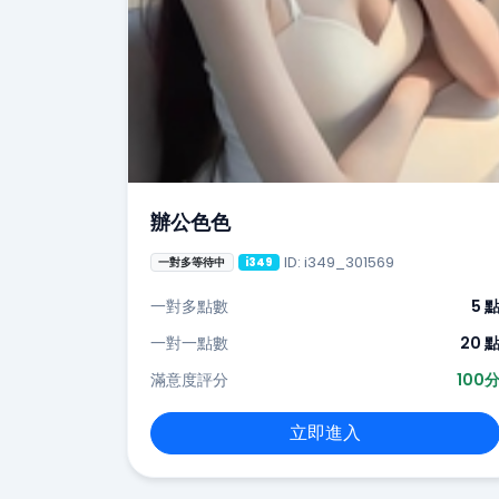
辦公色色
ID: i349_301569
一對多等待中
i349
一對多點數
5 
一對一點數
20 
滿意度評分
100
立即進入