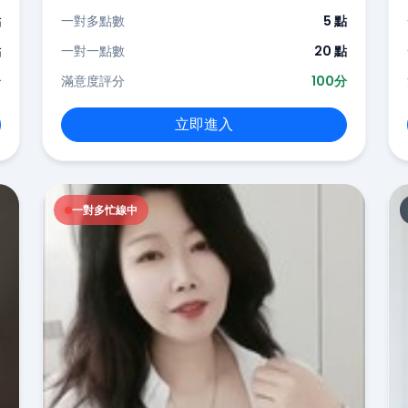
點
一對多點數
5 點
點
一對一點數
20 點
分
滿意度評分
100分
立即進入
一對多忙線中