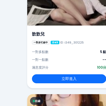
歆歆兒
ID: i349_301225
一對多忙線中
i349
一對多點數
5 
一對一點數
-
滿意度評分
100
立即進入
在線