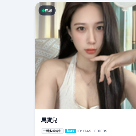
在線
馬寶兒
ID: i349_301389
一對多等待中
i349