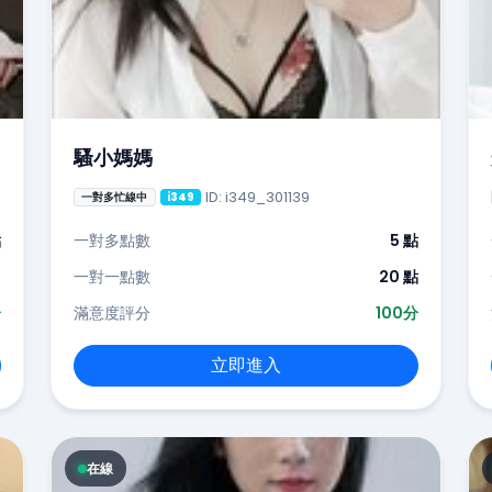
騷小媽媽
ID: i349_301139
一對多忙線中
i349
點
一對多點數
5 點
-
一對一點數
20 點
分
滿意度評分
100分
立即進入
在線