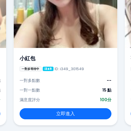
小紅包
ID: i349_301549
一對多等待中
i349
點
一對多點數
--
點
一對一點數
15 點
分
滿意度評分
100分
立即進入