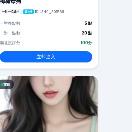
梅梅母狗
ID: i349_301588
一對一忙線中
i349
一對多點數
5 點
一對一點數
20 點
滿意度評分
100分
立即進入
在線