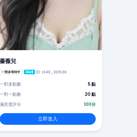
薔薇兒
ID: i349_301539
一對多等待中
i349
一對多點數
5 點
一對一點數
20 點
滿意度評分
100分
立即進入