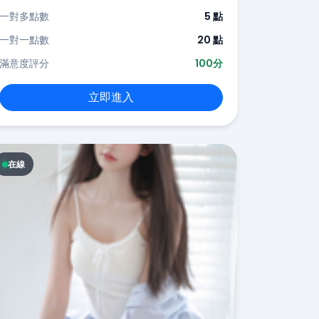
一對多點數
5 點
一對一點數
20 點
滿意度評分
100分
立即進入
在線