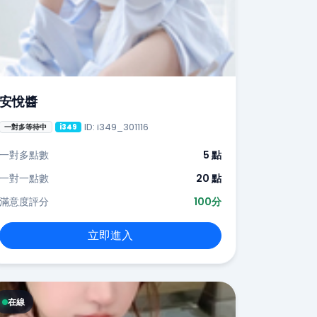
安悅醬
ID: i349_301116
一對多等待中
i349
一對多點數
5 點
一對一點數
20 點
滿意度評分
100分
立即進入
在線